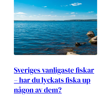
Sveriges vanligaste fiskar
– har du lyckats fiska up
någon av dem?