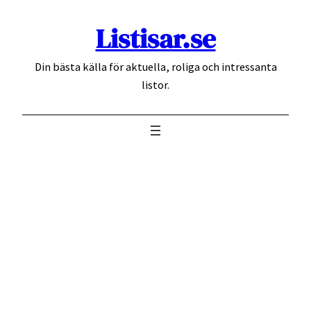
Hoppa
Listisar.se
till
innehåll
Din bästa källa för aktuella, roliga och intressanta
listor.