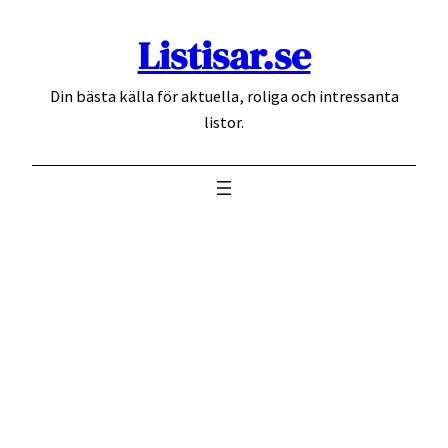
Hoppa
Listisar.se
till
innehåll
Din bästa källa för aktuella, roliga och intressanta
listor.