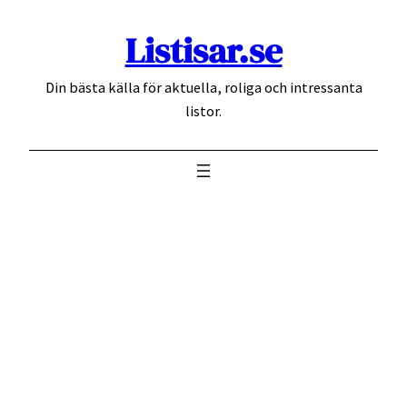
Hoppa
Listisar.se
till
innehåll
Din bästa källa för aktuella, roliga och intressanta
listor.