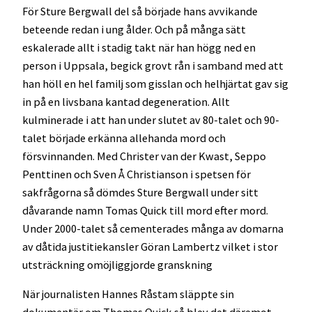
För Sture Bergwall del så började hans avvikande
beteende redan i ung ålder. Och på många sätt
eskalerade allt i stadig takt när han högg ned en
person i Uppsala, begick grovt rån i samband med att
han höll en hel familj som gisslan och helhjärtat gav sig
in på en livsbana kantad degeneration. Allt
kulminerade i att han under slutet av 80-talet och 90-
talet började erkänna allehanda mord och
försvinnanden. Med Christer van der Kwast, Seppo
Penttinen och Sven Å Christianson i spetsen för
sakfrågorna så dömdes Sture Bergwall under sitt
dåvarande namn Tomas Quick till mord efter mord.
Under 2000-talet så cementerades många av domarna
av dåtida justitiekansler Göran Lambertz vilket i stor
utsträckning omöjliggjorde granskning
När journalisten Hannes Råstam släppte sin