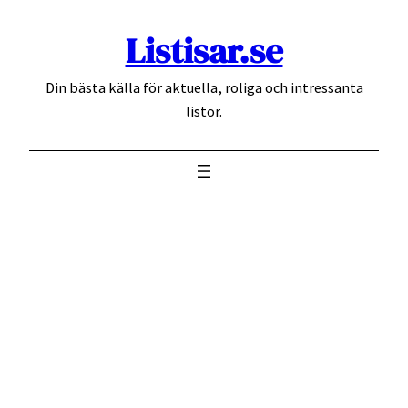
Hoppa
Listisar.se
till
innehåll
Din bästa källa för aktuella, roliga och intressanta
listor.