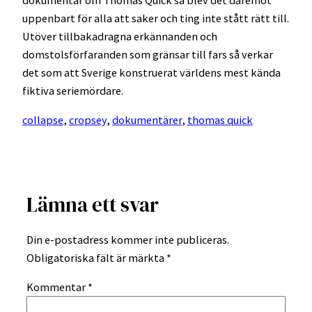
dokumentär om Thomas Quick så blev det däremot
uppenbart för alla att saker och ting inte stått rätt till.
Utöver tillbakadragna erkännanden och
domstolsförfaranden som gränsar till fars så verkar
det som att Sverige konstruerat världens mest kända
fiktiva seriemördare.
collapse
, 
cropsey
, 
dokumentärer
, 
thomas quick
Lämna ett svar
Din e-postadress kommer inte publiceras.
Obligatoriska fält är märkta
*
Kommentar
*