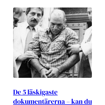
De 5 läskigaste
dokumentärerna – kan du