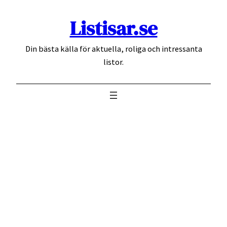
Hoppa
Listisar.se
till
innehåll
Din bästa källa för aktuella, roliga och intressanta
listor.