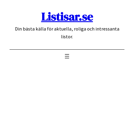
Hoppa
Listisar.se
till
innehåll
Din bästa källa för aktuella, roliga och intressanta
listor.