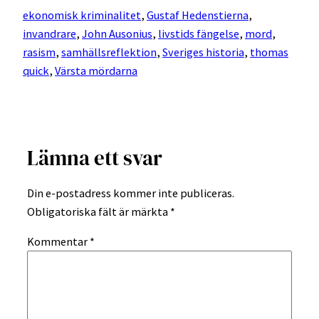
ekonomisk kriminalitet
, 
Gustaf Hedenstierna
, 
invandrare
, 
John Ausonius
, 
livstids fängelse
, 
mord
, 
rasism
, 
samhällsreflektion
, 
Sveriges historia
, 
thomas
quick
, 
Värsta mördarna
Lämna ett svar
Din e-postadress kommer inte publiceras.
Obligatoriska fält är märkta
*
Kommentar
*