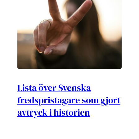
Lista över Svenska
fredspristagare som gjort
avtryck i historien