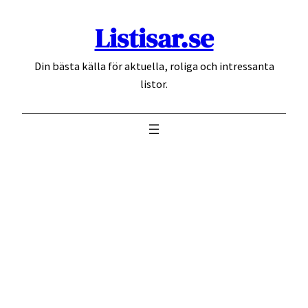
Hoppa
Listisar.se
till
innehåll
Din bästa källa för aktuella, roliga och intressanta
listor.