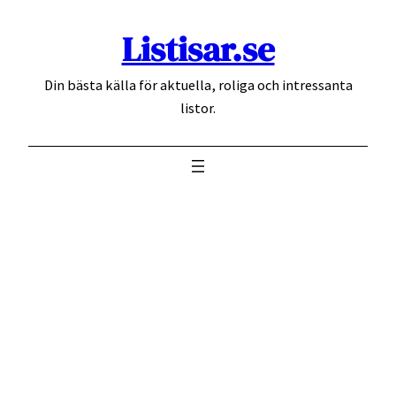
Hoppa
Listisar.se
till
innehåll
Din bästa källa för aktuella, roliga och intressanta
listor.