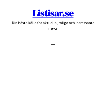
Hoppa
Listisar.se
till
innehåll
Din bästa källa för aktuella, roliga och intressanta
listor.