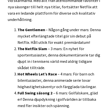
vid skärmarna. Med allt från återkommande favoriter i
nya säsonger till helt nya titlar, fortsätter Netflix att
vara en ledande plattform för diverse och kvalitativ
underhållning.
The Gentlemen
– Någon gång under mars: Denna
mycket efterlängtade titel gör sin debut på
Netflix. Håll utkik för exakt premiärdatum!
The Netflix Slam
– 3 mars: En nyhet för
sportentusiaster, denna dokumentärserie tar dig
djupt in i tennisens värld med aldrig tidigare
skådat tillträde.
Hot Wheels Let’s Race
– 4 mars: För barn och
bilentusiaster, denna animerade serie lovar
höghastighetsäventyr och färgglada tävlingar.
Full Swing säsong 2
– 6 mars: Golfälskare, gläd
er! Denna djupdykning i golfvärlden är tillbaka
med fler insikter och spänning.