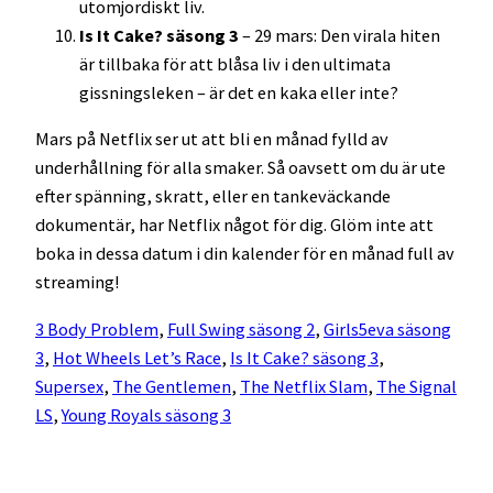
utomjordiskt liv.
Is It Cake? säsong 3
– 29 mars: Den virala hiten
är tillbaka för att blåsa liv i den ultimata
gissningsleken – är det en kaka eller inte?
Mars på Netflix ser ut att bli en månad fylld av
underhållning för alla smaker. Så oavsett om du är ute
efter spänning, skratt, eller en tankeväckande
dokumentär, har Netflix något för dig. Glöm inte att
boka in dessa datum i din kalender för en månad full av
streaming!
3 Body Problem
, 
Full Swing säsong 2
, 
Girls5eva säsong
3
, 
Hot Wheels Let’s Race
, 
Is It Cake? säsong 3
, 
Supersex
, 
The Gentlemen
, 
The Netflix Slam
, 
The Signal
LS
, 
Young Royals säsong 3