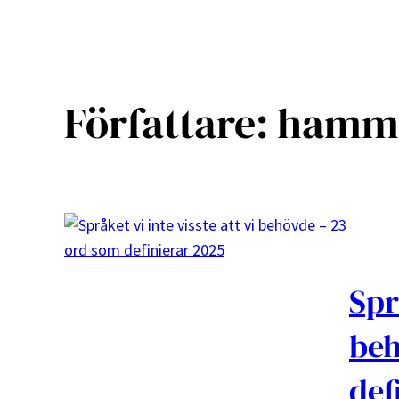
Författare:
hamm
Spr
beh
def