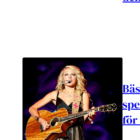
Bäs
spe
för