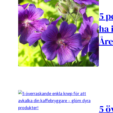
5 p
ha 
Åre
5 ö