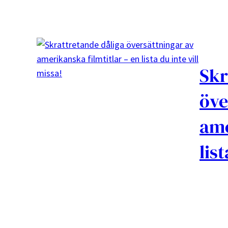
Skr
öve
ame
lis