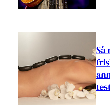
Så 
fri
ann
tes