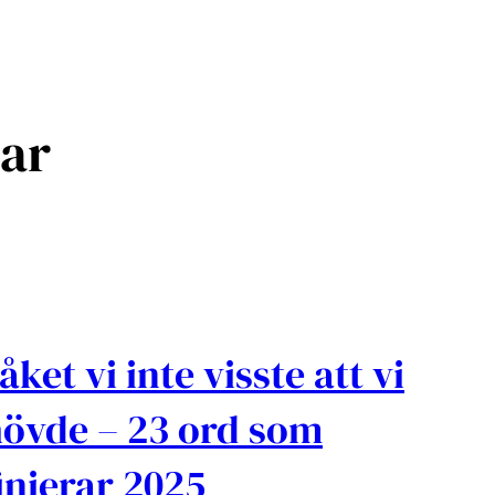
ar
åket vi inte visste att vi
övde – 23 ord som
inierar 2025