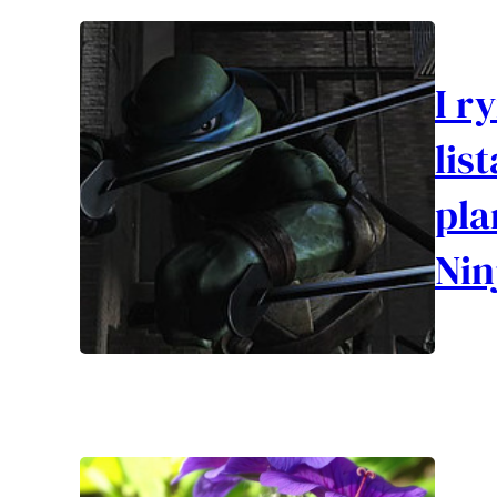
I r
lis
pla
Nin