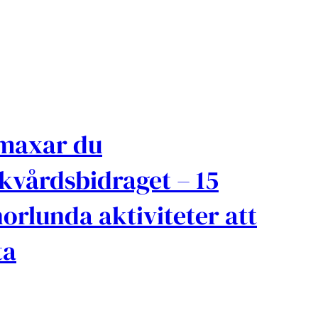
maxar du
skvårdsbidraget – 15
orlunda aktiviteter att
ta