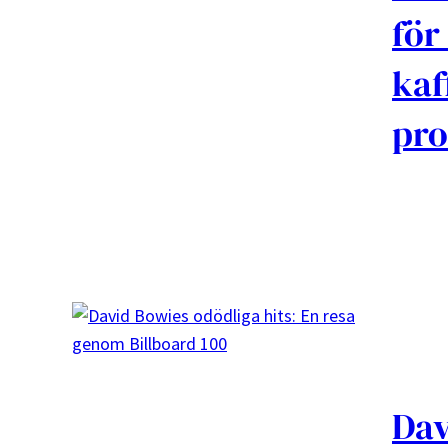
för
kaf
pro
Dav