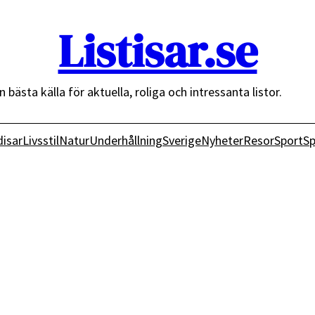
Listisar.se
n bästa källa för aktuella, roliga och intressanta listor.
isar
Livsstil
Natur
Underhållning
Sverige
Nyheter
Resor
Sport
Sp